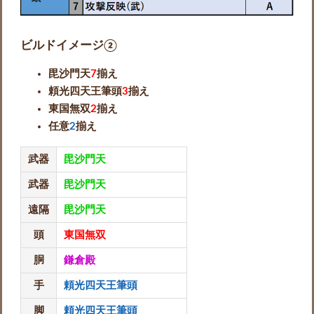
ビルドイメージ②
毘沙門天
7
揃え
頼光四天王筆頭
3
揃え
東国無双
2
揃え
任意
2
揃え
武器
毘沙門天
武器
毘沙門天
遠隔
毘沙門天
頭
東国無双
胴
鎌倉殿
手
頼光四天王筆頭
脚
頼光四天王筆頭