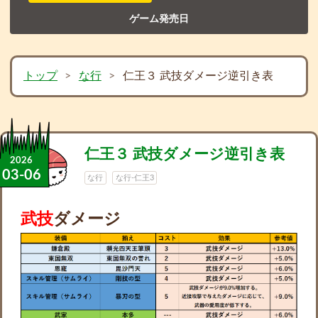
ゲーム発売日
トップ
>
な行
>
仁王３ 武技ダメージ逆引き表
仁王３ 武技ダメージ逆引き表
2026
03
-
06
な行
な行-仁王3
武技
ダメージ