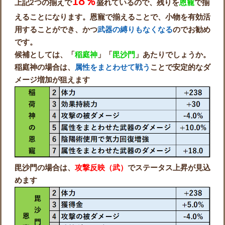
18％
上記2つの揃えで
盛れているので、残りを
恩寵
で揃
えることになります。恩寵で揃えることで、小物を有効活
用することができ、かつ
武器の縛りもなくなる
のでお勧め
です。
候補としては、「
稲庭神
」「
毘沙門
」あたりでしょうか。
稲庭神の場合は、
属性をまとわせて戦う
ことで安定的なダ
メージ増加が狙えます
毘沙門の場合は、
攻撃反映（武）
でステータス上昇が見込
めます