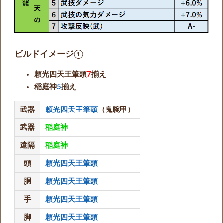
ビルドイメージ①
頼光四天王筆頭
7
揃え
稲庭神
5
揃え
武器
頼光四天王筆頭
（鬼腕甲）
武器
稲庭神
遠隔
稲庭神
頭
頼光四天王筆頭
胴
頼光四天王筆頭
手
頼光四天王筆頭
脚
頼光四天王筆頭