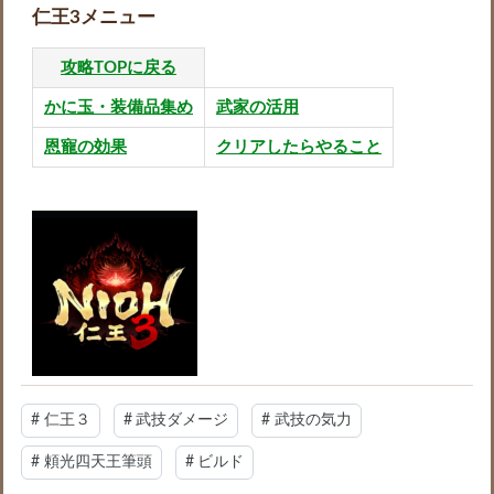
仁王3メニュー
攻略TOPに戻る
かに玉・装備品集め
武家の活用
恩寵の効果
クリアしたらやること
#
仁王３
#
武技ダメージ
#
武技の気力
#
頼光四天王筆頭
#
ビルド